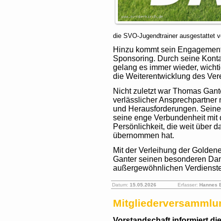
die SVO-Jugendtrainer ausgestattet v
Hinzu kommt sein Engagement 
Sponsoring. Durch seine Kont
gelang es immer wieder, wicht
die Weiterentwicklung des Vere
Nicht zuletzt war Thomas Gante
verlässlicher Ansprechpartner 
und Herausforderungen. Seine H
seine enge Verbundenheit mit 
Persönlichkeit, die weit über 
übernommen hat.
Mit der Verleihung der Golden
Ganter seinen besonderen Dan
außergewöhnlichen Verdienste
Datum:
15.05.2026
Erfasser:
Hannes 
Mitgliederversammlu
Vorstandschaft informiert die