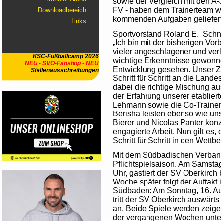
sowie der Vergleich mit den A
FV - haben dem Trainerteam wi
Downloadbereich
kommenden Aufgaben geliefert
Links
Sportvorstand Roland E. Schnur
„Ich bin mit der bisherigen Vor
vieler angeschlagener und verl
KSC-Fußballcamp 2026
wichtige Erkenntnisse gewonne
NEU - SVO-Fanshop - NEU
Entwicklung gesehen. Unser Zie
Stellenausschreibungen
Schritt für Schritt an die Land
dabei die richtige Mischung au
der Erfahrung unserer etablier
Lehmann sowie die Co-Trainer
Berisha leisten ebenso wie un
Bierer und Nicolas Panter konz
engagierte Arbeit. Nun gilt es, 
Schritt für Schritt in den Wett
Mit dem Südbadischen Verband
Pflichtspielsaison. Am Samsta
Uhr, gastiert der SV Oberkirc
Woche später folgt der Auftakt 
Südbaden: Am Sonntag, 16. Au
tritt der SV Oberkirch auswärt
an. Beide Spiele werden zeige
der vergangenen Wochen unte