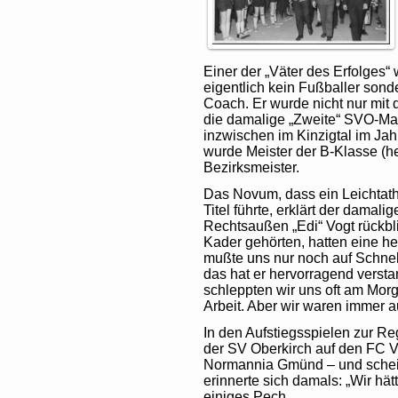
Einer der „Väter des Erfolges“ 
eigentlich kein Fußballer sond
Coach. Er wurde nicht nur mit 
die damalige „Zweite“ SVO-Mann
inzwischen im Kinzigtal im Jah
wurde Meister der B-Klasse (he
Bezirksmeister.
Das Novum, dass ein Leichtath
Titel führte, erklärt der damal
Rechtsaußen „Edi“ Vogt rückbli
Kader gehörten, hatten eine he
mußte uns nur noch auf Schnel
das hat er hervorragend versta
schleppten wir uns oft am Mor
Arbeit. Aber wir waren immer auf
In den Aufstiegsspielen zur Re
der SV Oberkirch auf den FC V
Normannia Gmünd – und schei
erinnerte sich damals: „Wir hä
einiges Pech.