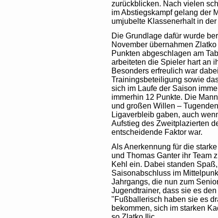
zurückblicken. Nach vielen sc
im Abstiegskampf gelang der M
umjubelte Klassenerhalt in der
Die Grundlage dafür wurde bere
November übernahmen Zlatko u
Punkten abgeschlagen am Tabe
arbeiteten die Spieler hart an
Besonders erfreulich war dabei
Trainingsbeteiligung sowie da
sich im Laufe der Saison imm
immerhin 12 Punkte. Die Mann
und großen Willen – Tugenden
Ligaverbleib gaben, auch wenn
Aufstieg des Zweitplazierten d
entscheidende Faktor war.
Als Anerkennung für die starke 
und Thomas Ganter ihr Team 
Kehl ein. Dabei standen Spaß
Saisonabschluss im Mittelpunkt
Jahrgangs, die nun zum Senio
Jugendtrainer, dass sie es den
"Fußballerisch haben sie es dr
bekommen, sich im starken Kad
so Zlatko Ilic.