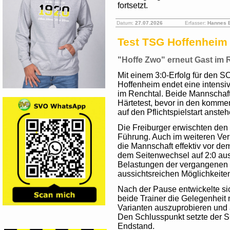
fortsetzt.
Datum:
27.07.2026
Erfasser:
Hannes 
Test TSG Hoffenheim I
"Hoffe Zwo" erneut Gast im 
Mit einem 3:0-Erfolg für den S
Hoffenheim endet eine intensi
im Renchtal. Beide Mannschafte
Härtetest, bevor in den komme
auf den Pflichtspielstart ansteh
Die Freiburger erwischten den 
Führung. Auch im weiteren Verl
die Mannschaft effektiv vor d
dem Seitenwechsel auf 2:0 aus
Belastungen der vergangenen 
aussichtsreichen Möglichkeiten
Nach der Pause entwickelte si
beide Trainer die Gelegenheit 
Varianten auszuprobieren und 
Den Schlusspunkt setzte der SC
Endstand.