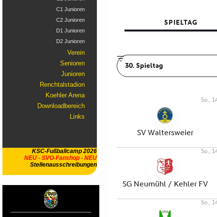
C1 Junioren
C2 Junioren
D1 Junioren
D2 Junioren
Verein
Senioren
Junioren
Renchtalstadion
Koehler Arena
Downloadbereich
Links
KSC-Fußballcamp 2026
NEU - SVO-Fanshop - NEU
Stellenausschreibungen