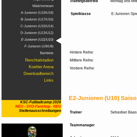
Trainingsbetrieb
Montag und Mitt
Mädchenteam
A-Junioren (U19/U18)
Spielklasse
E-Junioren Spi
B-Junioren (U17/U16)
C-Junioren (U15/U14)
D-Junioren (U13/U12)
E-Junioren (U11/U10)
F-Junioren (U9/U8)
Hintere 
Bambinis
Renchtalstadion
Mittlere Reihe:
Koehler Arena
Vordere Reihe:
Downloadbereich
Links
E2-Junioren (U10) Saiso
KSC-Fußballcamp 2026
NEU - SVO-Fanshop - NEU
Stellenausschreibungen
Trainer
Sebastian Baas
Teammanager