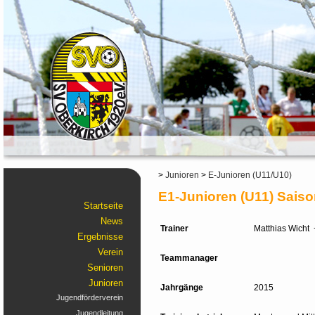
>
Junioren
>
E-Junioren (U11/U10)
E1-Junioren (U11) Saiso
Startseite
News
Trainer
Matthias Wicht +
Ergebnisse
Verein
Teammanager
Senioren
Junioren
Jahrgänge
2015
Jugendförderverein
Jugendleitung