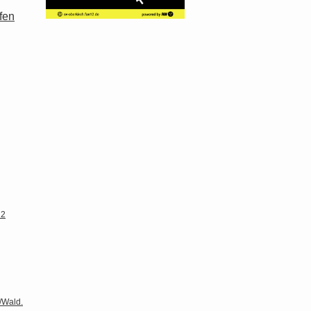
fen
 2
/Wald.