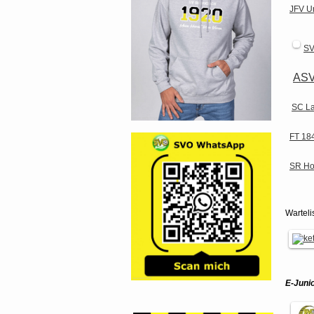
JFV U
SV
ASV
SC L
FT 184
SR Ho
Warteli
E-Juni