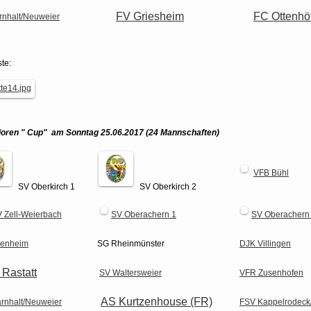
FV Griesheim
FC Ottenhö
rnhalt/Neuweier
ste:
ioren " Cup" am Sonntag 25.06.2017
(24 Mannschaften)
VFB Bühl
SV Oberkirch 1
SV Oberkirch 2
 Zell-Weierbach
SV Oberachern 1
SV Oberachern
uenheim
SG Rheinmünster
DJK Villingen
 Rastatt
SV Waltersweier
VFR Zusenhofen
AS Kurtzenhouse (FR)
rnhalt/Neuweier
FSV Kappelrodeck