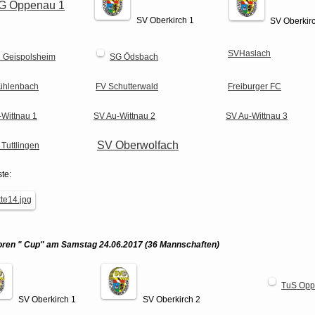
G Oppenau 1
SV Oberkirch 1
SV Oberkir
SVHaslach
 Geispolsheim
SG Ödsbach
ühlenbach
FV Schutterwald
Freiburger FC
-Wittnau 1
SV Au-Wittnau 2
SV Au-Wittnau 3
SV Oberwolfach
Tuttlingen
ste:
oren " Cup" am Samstag 24.06.2017
(36 Mannschaften)
TuS Op
SV Oberkirch 1
SV Oberkirch 2