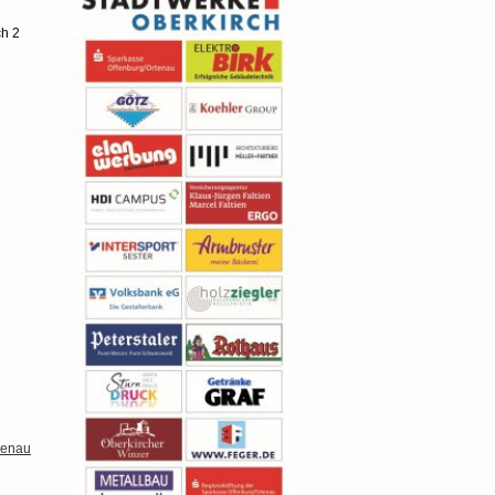
ch 2
penau