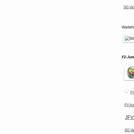
SG Va
Warteli
F2-Jun
FV
FV A
JFV
SG Va