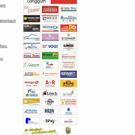
ern
Weierbach
/Neu
.
en