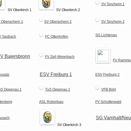
SV Sinzheim 1
SV Oberkirch 1
SV Oberkirch 2
 Oberachern 1
SV Oberachern 2
SV Sinzheim 2
SG Lichtenau
V Sasbach
FC Ottenhöfen
V Baiersbronn
FV Zell-Weierbach
FV Rammer
ESV Freiburg 1
usatz
ESV Freiburg 2
uS Oppenau 1
TuS Oppenau 2
VFB Bühl
tenberg
ASL Robertsau
FV Schutterwald
SG Varnhalt/Neu
usach
SV Oberkirch 3