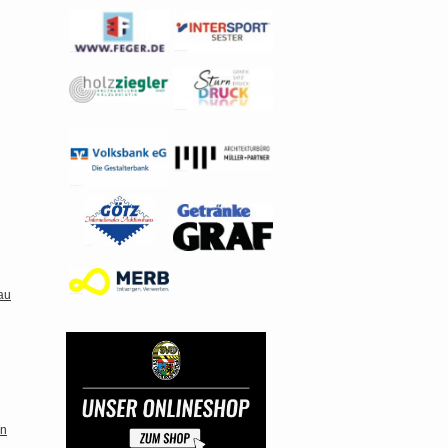
au
en