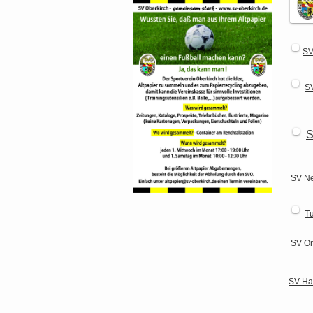
SV
S
S
SV Ne
T
SV Or
SV Ha