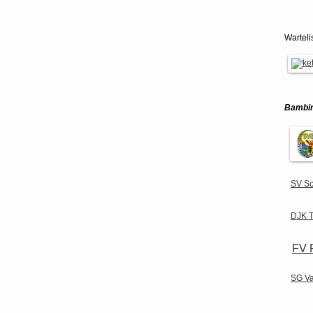
Warteli
Bambin
SV S
DJK T
FV P
SG Va