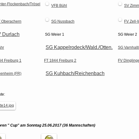
nter-Flockenbach/Trösel
VFB Bühl
SV Zimm
 Oberachern
SG Nussbach
FV Zell-
 Durlach
SG Weier 1
SG Weier 2
SG Kappelrodeck/Wald./Otten.
ahr
SG Varnhalt
4 Freiburg 1
FT 1844 Freiburg 2
FV Dingling
SG Kuhbach/Reichenbach
enheim (FR)
ste:
oren " Cup" am Sonntag 25.06.2017
(36 Mannschaften)