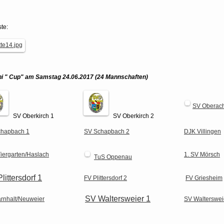
ste:
i " Cup" am Samstag 24.06.2017
(24 Mannschaften)
SV Oberac
SV Oberkirch 1
SV Oberkirch 2
chapbach 1
SV Schapbach 2
DJK Villingen
iergarten/Haslach
1. SV Mörsch
TuS Oppenau
littersdorf 1
FV Plittersdorf 2
FV Griesheim
SV Waltersweier 1
rnhalt/Neuweier
SV Walterswei