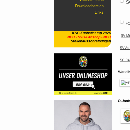
S
Downloadbereich
Links
FC
KSC-Fußballcamp 2026
SV M
NEU - SVO-Fanshop - NEU
Stellenausschreibungen
SV Au
SC 04 
Warteli
D-Juni