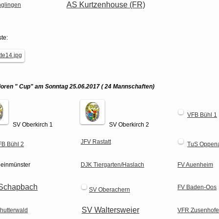
AS Kurtzenhouse (FR)
nglingen
ste:
ioren " Cup" am Sonntag 25.06.2017
(
24 Mannschaften
)
VFB Bühl 1
SV Oberkirch 1
SV Oberkirch 2
JFV Rastatt
FB Bühl 2
TuS Oppen
einmünster
DJK Tiergarten/Haslach
FV Auenheim
Schapbach
FV Baden-Oos
SV Oberachern
SV Waltersweier
hutterwald
VFR Zusenhof