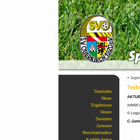
>
Jugen
Tei
Startseite
AKTUEL
News
Ergebnisse
zuletzt
Verein
© Logos
Senioren
C-Juni
Junioren
Renchtalstadion
Koehler Arena