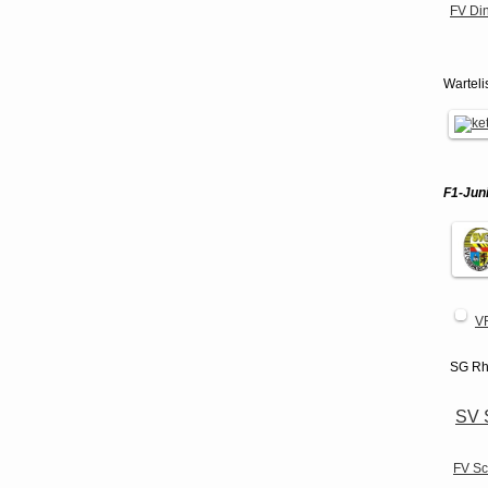
FV Di
Warteli
F1-Jun
V
SG Rh
SV 
FV Sc