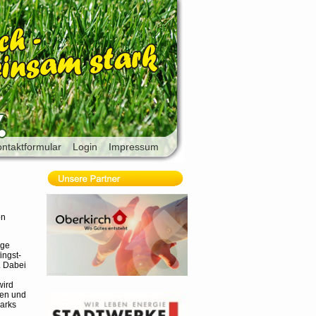
ntaktformular
Login
Impressum
on
ige
ingst-
. Dabei
wird
ren und
arks