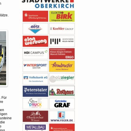
m
lätze.
. Für
hre
den
rigen
austeine
 die
e
ing