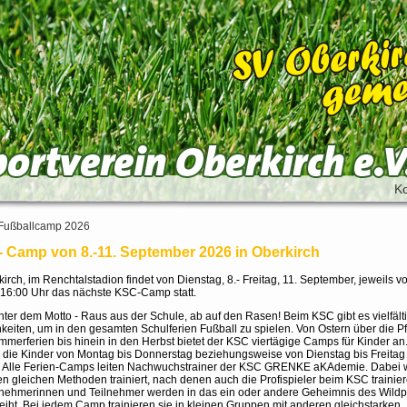
Ko
Fußballcamp 2026
 Camp von 8.-11. September 2026 in Oberkirch
kirch, im Renchtalstadion findet von Dienstag, 8.- Freitag, 11. September, jeweils v
 16:00 Uhr das nächste KSC-Camp statt.
ter dem Motto - Raus aus der Schule, ab auf den Rasen! Beim KSC gibt es vielfält
keiten, um in den gesamten Schulferien Fußball zu spielen. Von Ostern über die Pf
merferien bis hinein in den Herbst bietet der KSC viertägige Camps für Kinder an
die Kinder von Montag bis Donnerstag beziehungsweise von Dienstag bis Freitag
t. Alle Ferien-Camps leiten Nachwuchstrainer der KSC GRENKE aKAdemie. Dabei 
n gleichen Methoden trainiert, nach denen auch die Profispieler beim KSC trainie
lnehmerinnen und Teilnehmer werden in das ein oder andere Geheimnis des Wildp
iht. Bei jedem Camp trainieren sie in kleinen Gruppen mit anderen gleichstarken