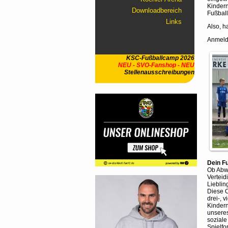
Kindern
Downloadbereich
Fußball
Links
Also, h
Anmeldu
KSC-Fußballcamp 2026
NEU - SVO-Fanshop - NEU
Stellenausschreibungen
Dein F
Ob Abwe
Verteid
Lieblin
Diese C
drei-, 
Kindern
unseres
soziale
Spielf