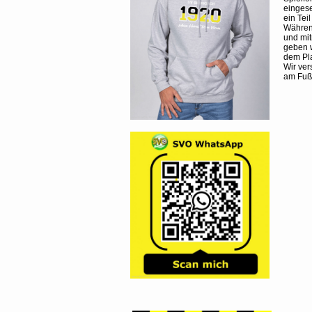
eingese
ein Teil
Während
und mit
geben w
dem Pla
Wir ver
am Fuß