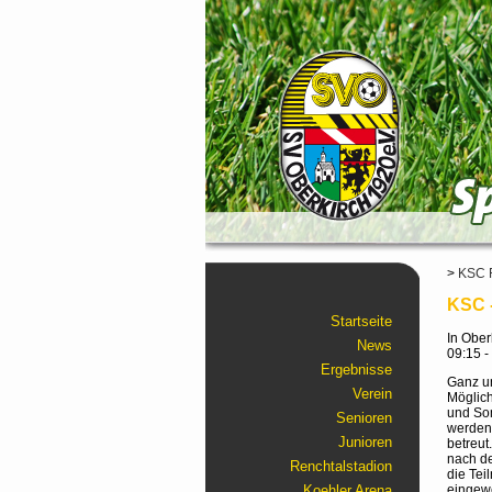
>
KSC 
KSC -
Startseite
In Ober
News
09:15 -
Ergebnisse
Ganz un
Verein
Möglich
und Som
Senioren
werden 
Junioren
betreu
nach de
Renchtalstadion
die Tei
eingewe
Koehler Arena