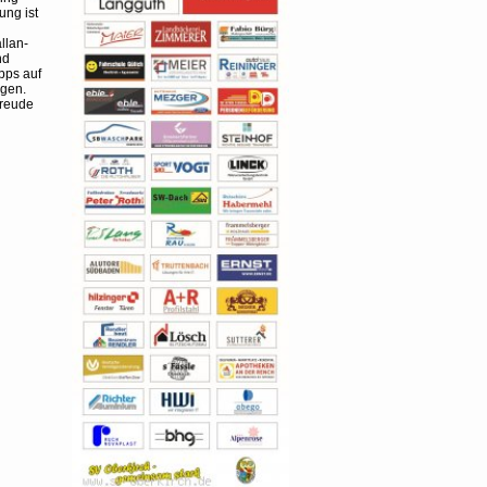
ung ist
llan-
nd
pps auf
ngen.
Freude