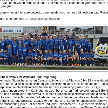
. Alle Ferien-Camps sind für Jungen und Mädchen mit und ohne Vorerfahrungen i
 geeignet.
aben wir euer Interesse geweckt, dann meldet euch an, es gibt noch ein paar Restp
ng unter per Mail an:
fussballschule@ksc.de
ußballerlebnis im Wildpark und Umgebung
hr oder Sturm, bei unseren Camps ist für jede*n im Alter von 6 bis 13 etwas dabei
iger*innen, Mittelfeldspieler*innen, Angreifer*innen, aber auch für diejenigen, die i
gsposition noch nicht entdeckt haben, ist das Feriencamp genau das Richtige.
amps finden sowohl in Karlsruhe als auch bei unseren Partnervereinen statt. Bei 
vier- und fünftägigen Camps wird in kleinen Gruppen mit gleichstarken und gleichalt
 trainiert. Dabei lernen die Teilnehmerinnen und Teilnehmer die verschiedenen B
 Trainings- und Sozialkonzeptes kennen. Bei all unseren Feriencamps fördern wir
 Verantwortung jedes Teilnehmers und jeder Teilnehmerin. Es werden verschieden
ormen und Übungen – auch abseits des Fußballs – vor allem zum Thema Teambuild