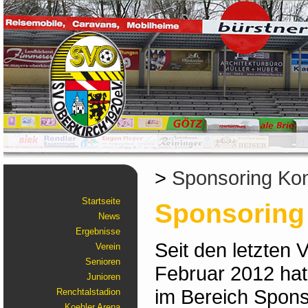
>
Sponsoring Ko
Startseite
Sponsoring
News
Ergebnisse
Seit den letzten
Verein
Senioren
Februar 2012 hat
Junioren
im Bereich Sponso
Renchtalstadion
Koehler Arena