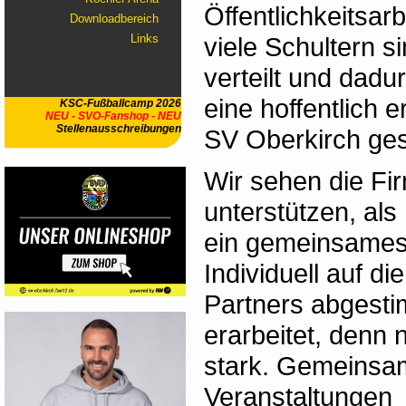
Öffentlichkeitsarb
Downloadbereich
viele Schultern s
Links
verteilt und dadur
eine hoffentlich 
KSC-Fußballcamp 2026
NEU - SVO-Fanshop - NEU
Stellenausschreibungen
SV Oberkirch ge
Wir sehen die Fi
unterstützen, als
ein gemeinsames 
Individuell auf d
Partners abgesti
erarbeitet, denn
stark. Gemeinsam
Veranstaltungen