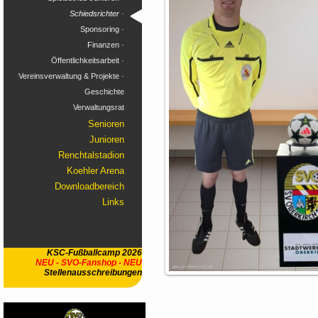
Schiedsrichter ·
Sponsoring ·
Finanzen ·
Öffentlichkeitsarbeit ·
Vereinsverwaltung & Projekte ·
Geschichte
Verwaltungsrat
Senioren
Junioren
Renchtalstadion
Koehler Arena
Downloadbereich
Links
KSC-Fußballcamp 2026
NEU - SVO-Fanshop - NEU
Stellenausschreibungen