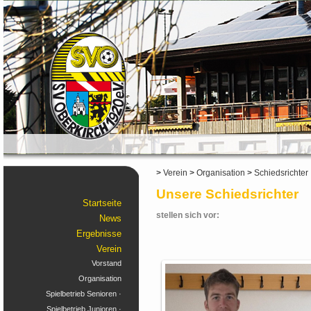
>
Verein
>
Organisation
>
Schiedsrichter
Unsere Schiedsrichter
Startseite
stellen sich vor:
News
Ergebnisse
Verein
Vorstand
Organisation
Spielbetrieb Senioren ·
Spielbetrieb Junioren ·