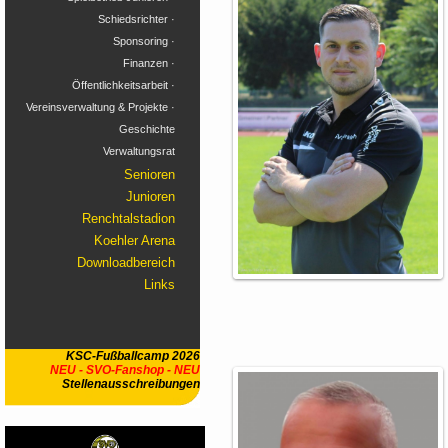
Schiedsrichter ·
Sponsoring ·
Finanzen ·
Öffentlichkeitsarbeit ·
Vereinsverwaltung & Projekte ·
Geschichte
Verwaltungsrat
Senioren
Junioren
Renchtalstadion
Koehler Arena
Downloadbereich
Links
KSC-Fußballcamp 2026
NEU - SVO-Fanshop - NEU
Stellenausschreibungen