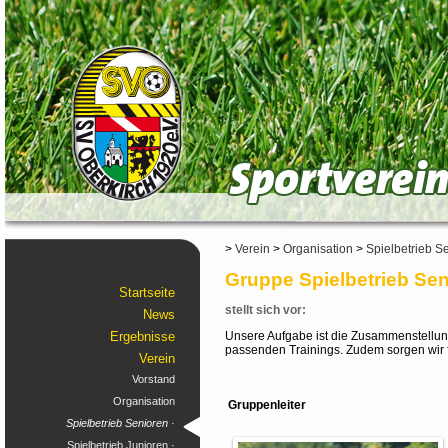
>
Verein
>
Organisation
>
Spielbetrieb S
Gruppe Spielbetrieb Se
Startseite
stellt sich vor:
News
Ergebnisse
Unsere Aufgabe ist die Zusammenstellu
passenden Trainings. Zudem sorgen wir f
Verein
Vorstand
Organisation
Gruppenleiter
Spielbetrieb Senioren ·
Spielbetrieb Junioren ·