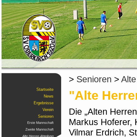
>
Senioren
>
Alte
Startseite
"Alte Herre
News
Ergebnisse
Die „Alten Herren“
Verein
Senioren
Markus Hoferer, 
Erste Mannschaft
Vilmar Erdrich, 
Zweite Mannschaft
Alte Herren Abteilung