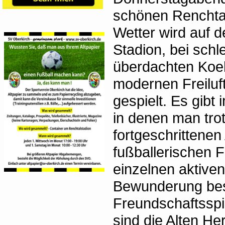
schönen Renchtal
Wetter wird auf 
Stadion, bei schl
überdachten Koeh
modernen Freiluft
gespielt. Es gib
in denen man tro
fortgeschrittenen 
fußballerischen F
einzelnen aktiven
Bewunderung bes
Freundschaftsspi
sind die Alten H