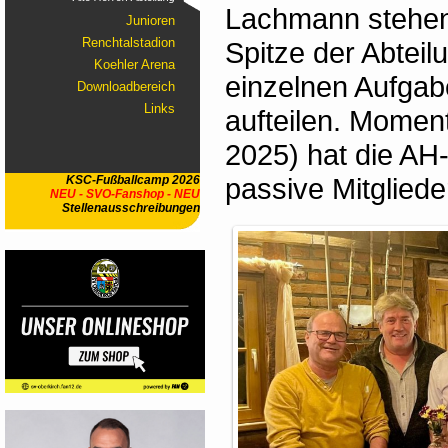
Lachmann stehen
Junioren
Renchtalstadion
Spitze der Abteilu
Koehler Arena
einzelnen Aufgab
Downloadbereich
Links
aufteilen. Mome
2025) hat die AH-
passive Mitgliede
KSC-Fußballcamp 2026
NEU - SVO-Fanshop - NEU
Stellenausschreibungen