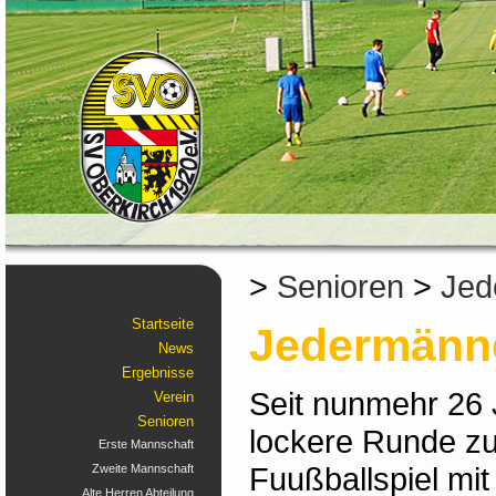
>
Senioren
>
Jed
Startseite
Jedermänne
News
Ergebnisse
Seit nunmehr 26 J
Verein
Senioren
lockere Runde z
Erste Mannschaft
Fuußballspiel mi
Zweite Mannschaft
Alte Herren Abteilung