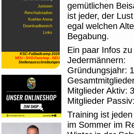
gemütlichen Bei
Junioren
Renchtalstadion
ist jeder, der Lus
Koehler Arena
egal welchen Alte
Downloadbereich
Links
Begabung.
Ein paar Infos z
KSC-Fußballcamp 2026
Jedermännern:
NEU - SVO-Fanshop - NEU
Stellenausschreibungen
Gründungsjahr: 
Gesamtmitglieder
Mitglieder Aktiv: 
Mitglieder Passiv
Training ist jede
im Sommer im Re